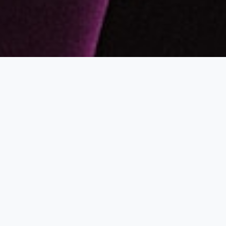
Чому ми?
Якщо ти досі маєш сумніви