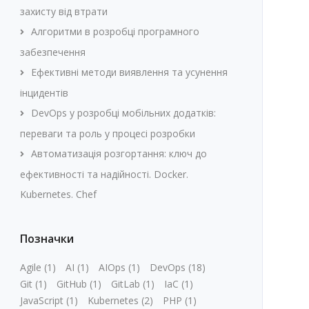
захисту від втрати
Алгоритми в розробці програмного
забезпечення
Ефективні методи виявлення та усунення
інцидентів
DevOps у розробці мобільних додатків:
переваги та роль у процесі розробки
Автоматизація розгортання: ключ до
ефективності та надійності. Docker.
Kubernetes. Chef
Позначки
Agile
(1)
AI
(1)
AIOps
(1)
DevOps
(18)
Git
(1)
GitHub
(1)
GitLab
(1)
IaC
(1)
JavaScript
(1)
Kubernetes
(2)
PHP
(1)