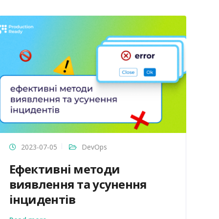
2023-07-05
DevOps
Ефективні методи
D
виявлення та усунення
м
інцидентів
п
р