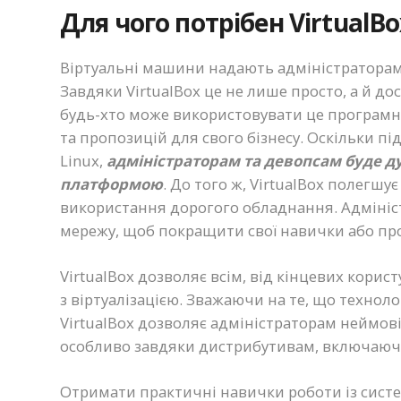
Для чого потрібен VirtualBo
Віртуальні машини надають адміністраторам
Завдяки VirtualBox це не лише просто, а й до
будь-хто може використовувати це програм
та пропозицій для свого бізнесу. Оскільки пі
Linux,
адміністраторам та девопсам буде 
платформою
. До того ж, VirtualBox полегшу
використання дорогого обладнання. Адмініс
мережу, щоб покращити свої навички або пр
VirtualBox дозволяє всім, від кінцевих кори
з віртуалізацією. Зважаючи на те, що технол
VirtualBox дозволяє адміністраторам неймовір
особливо завдяки дистрибутивам, включаючи
Отримати практичні навички роботи із систем