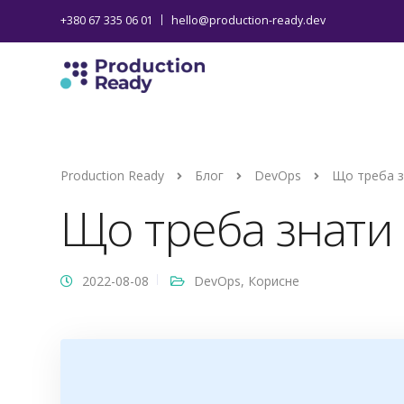
+380 67 335 06 01
hello@production-ready.dev
Production Ready
Блог
DevOps
Що треба зн
Що треба знати 
2022-08-08
DevOps
,
Корисне