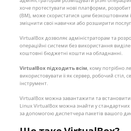
адміністраторам розміщувати різні операційн
хоче протестувати нові платформи, розроби
(ВМ), може скористатися цим безкоштовним 
зміцнити свої навички або розширити послуги
VirtualBox дозволяє адміністраторам та роз
операційні системи без використання виді
коштовні бюджетні кошти на обладнанні.
VirtualBox підходить всім
, кому потрібно л
використовувати її як сервер, робочий стіл,
інструмент.
VirtualBox можна завантажити та встановити
Linux VirtualBox можна знайти у стандартни
за допомогою диспетчера пакетів вашого ди