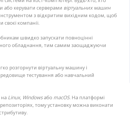
і системи на хост-комп’ютері. Будь-хто, хто
ти або керувати серверами
віртуальних машин
інструментом з відкритим вихідним кодом, щоб
 своєї компанії.
робникам швидко запускати повноцінні
леного обладнання, тим самим заощаджуючи
егко розгорнути віртуальну машину і
 середовище тестування або навчальний
 на
Linux
,
Windows
або
macOS
. На платформі
х репозиторіях, тому установку можна виконати
стрибутиву.