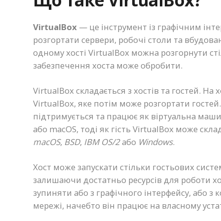
Що таке VirtualBox?
VirtualBox
— це інструмент із графічним інт
розгортати сервери, робочі столи та вбудова
одному хості VirtualBox можна розгорнути ст
забезпечення хоста може обробити.
VirtualBox складається з хостів та гостей. Н
VirtualBox, яке потім може розгортати гостей
підтримується та працює як віртуальна маши
або macOS, тоді як гість VirtualBox може скл
macOS
,
BSD
,
IBM OS/2
або
Windows
.
Хост може запускати стільки гостьових систе
залишаючи достатньо ресурсів для роботи хо
зупиняти або з графічного інтерфейсу, або з
мережі, начебто він працює на власному уста