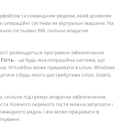
ерфейсом та командним рядком, який дозволяє
ні операційні системи як віртуальні машини. На
ільки гостьових ВМ, скільки апаратне
а хості розміщується програмне забезпечення
.
Гість
– це будь-яка операційна система, що
на. VirtualBox може працювати в Linux, Windows
адатися з будь-якого дистрибутива
Linux
,
Solaris
,
м, скільки підтримує апаратне забезпечення,
ста. Кожного окремого гостя можна запускати і
 командного рядка, і він може працювати в
ткуванні.