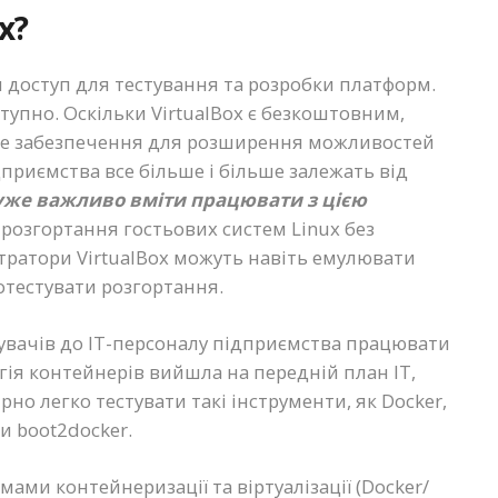
x?
 доступ для тестування та розробки платформ.
ступно. Оскільки VirtualBox є безкоштовним,
не забезпечення для розширення можливостей
дприємства все більше і більше залежать від
дуже важливо вміти працювати з цією
є розгортання гостьових систем Linux без
тратори VirtualBox можуть навіть емулювати
отестувати розгортання.
стувачів до ІТ-персоналу підприємства працювати
огія контейнерів вийшла на передній план ІТ,
но легко тестувати такі інструменти, як Docker,
 boot2docker.
ами контейнеризації та віртуалізації (Docker/