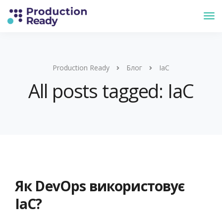
Production Ready
Блог
IaC
All posts tagged: IaC
Як DevOps використовує
IaC?