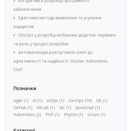
Алгоритми в розробці програмного
забезпечення
Ефективні методи виявлення та усунення
інцидентів
DevOps у розробці мобільних додатків: переваги
та роль у процесі розробки
Автоматизація розгортання: ключ до
ефективності та надійності. Docker. Kubernetes.
Chef
Позначки
Agile
(1)
AI
(1)
AIOps
(1)
DevOps
(18)
Git
(1)
GitHub
(1)
GitLab
(1)
IaC
(1)
JavaScript
(1)
Kubernetes
(2)
PHP
(1)
Phyton
(1)
Scrum
(1)
Категорії