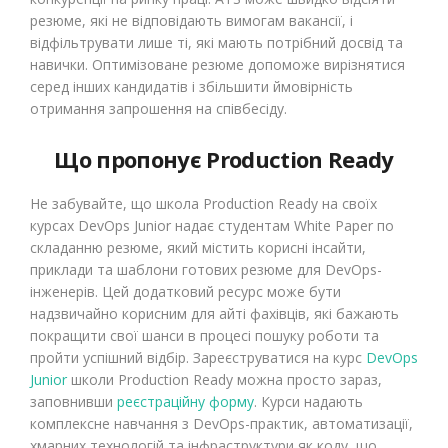
резюме, які не відповідають вимогам вакансії, і
відфільтрувати лише ті, які мають потрібний досвід та
навички. Оптимізоване резюме допоможе вирізнятися
серед інших кандидатів і збільшити ймовірність
отримання запрошення на співбесіду.
Що пропонує Production Ready
Не забувайте, що школа Production Ready на своїх
курсах DevOps Junior надає студентам White Paper по
складанню резюме, який містить корисні інсайти,
приклади та шаблони готових резюме для DevOps-
інженерів. Цей додатковий ресурс може бути
надзвичайно корисним для айті фахівців, які бажають
покращити свої шанси в процесі пошуку роботи та
пройти успішний відбір.
Зареєструватися на курс
DevOps
Junior
школи Production Ready можна просто зараз,
заповнивши
реєстраційну форму
. Курси надають
комплексне навчання з DevOps-практик, автоматизації,
хмарних технологій та інфраструктури як коду, що