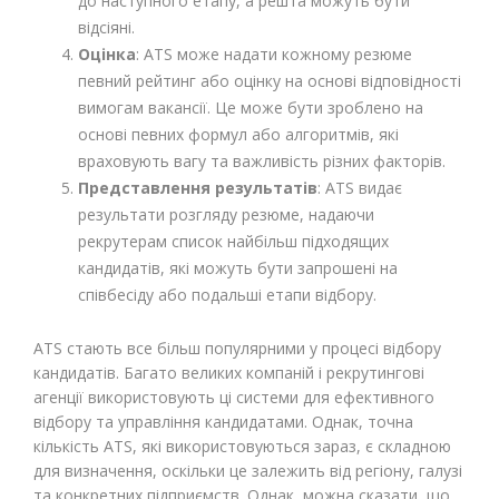
до наступного етапу, а решта можуть бути
відсіяні.
Оцінка
: ATS може надати кожному резюме
певний рейтинг або оцінку на основі відповідності
вимогам вакансії. Це може бути зроблено на
основі певних формул або алгоритмів, які
враховують вагу та важливість різних факторів.
Представлення результатів
: ATS видає
результати розгляду резюме, надаючи
рекрутерам список найбільш підходящих
кандидатів, які можуть бути запрошені на
співбесіду або подальші етапи відбору.
ATS стають все більш популярними у процесі відбору
кандидатів. Багато великих компаній і рекрутингові
агенції використовують ці системи для ефективного
відбору та управління кандидатами. Однак, точна
кількість ATS, які використовуються зараз, є складною
для визначення, оскільки це залежить від регіону, галузі
та конкретних підприємств. Однак, можна сказати, що