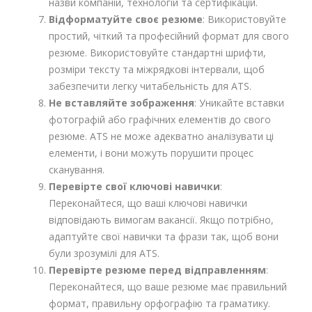
назви компаній, технологій та сертифікацій.
Відформатуйте своє резюме
: Використовуйте
простий, чіткий та професійний формат для свого
резюме. Використовуйте стандартні шрифти,
розміри тексту та міжрядкові інтервали, щоб
забезпечити легку читабельність для ATS.
Не вставляйте зображення
: Уникайте вставки
фотографій або графічних елементів до свого
резюме. ATS не може адекватно аналізувати ці
елементи, і вони можуть порушити процес
сканування.
Перевірте свої ключові навички
:
Переконайтеся, що ваші ключові навички
відповідають вимогам вакансії. Якщо потрібно,
адаптуйте свої навички та фрази так, щоб вони
були зрозумілі для ATS.
Перевірте резюме перед відправленням
:
Переконайтеся, що ваше резюме має правильний
формат, правильну орфографію та граматику.