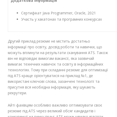
Додаткова інформація
Сертифікат Java Programmer, Oracle, 2021
Участь у хакатонах та програмних конкурсах
Другий приклад резюме не містить достатньо
інформації про освіту, досвід роботи та навички, що
можуть вплинути на результати сканування ATS. Також
він не відповідає вимогам вакансії, яка зазвичай
вимагає технічних навичок та освіту в інформаційних
технологіях. Тому при складанні резюме для оптимізації
під ATS краще орієнтуватися на приклад №1, де
використані ключові слова, зазанчені технології та
присутня вся необхідна інформація, яку шукають
рекрутери.
Айті фахівцям особливо важливо оптимізувати своє
резюме під ATS через великий обсяг кандидатів і
конкуренції на ринку праці. ATS може швидко відсіяти