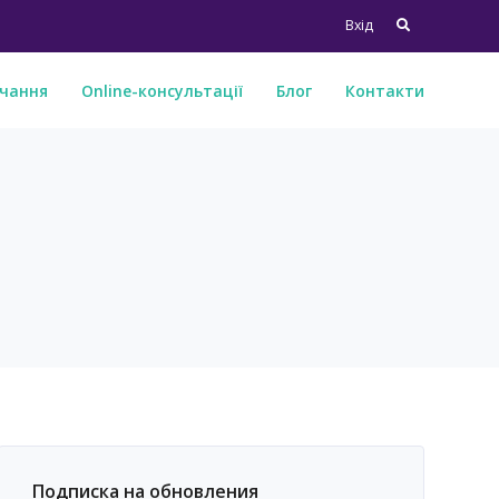
Search
Вхід
for:
чання
Online-консультації
Блог
Контакти
Подписка на обновления