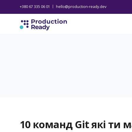
+380 67 335 06 01
hello@production-ready.dev
10 команд Git які ти 