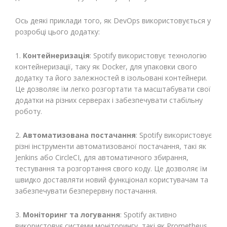
Ось деякі приклади того, як DevOps використовується у
розробці цього додатку:
1.
Контейнеризація
: Spotify використовує технологію
контейнеризації, таку як Docker, для упаковки свого
додатку та його залежностей в ізольовані контейнери.
Це дозволяє їм легко розгортати та масштабувати свої
додатки на різних серверах і забезпечувати стабільну
роботу.
2️.
Автоматизована постачання
: Spotify використовує
різні інструменти автоматизованої постачання, такі як
Jenkins або CircleCI, для автоматичного збирання,
тестування та розгортання свого коду. Це дозволяє їм
швидко доставляти новий функціонал користувачам та
забезпечувати безперервну постачання.
3️.
Моніторинг та логування
: Spotify активно
використовує системи моніторингу, такі як Prometheus