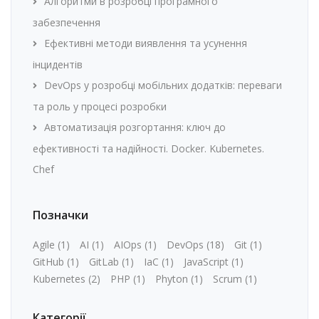
Алгоритми в розробці програмного
забезпечення
Ефективні методи виявлення та усунення
інцидентів
DevOps у розробці мобільних додатків: переваги
та роль у процесі розробки
Автоматизація розгортання: ключ до
ефективності та надійності. Docker. Kubernetes.
Chef
Позначки
Agile
(1)
AI
(1)
AIOps
(1)
DevOps
(18)
Git
(1)
GitHub
(1)
GitLab
(1)
IaC
(1)
JavaScript
(1)
Kubernetes
(2)
PHP
(1)
Phyton
(1)
Scrum
(1)
Категорії