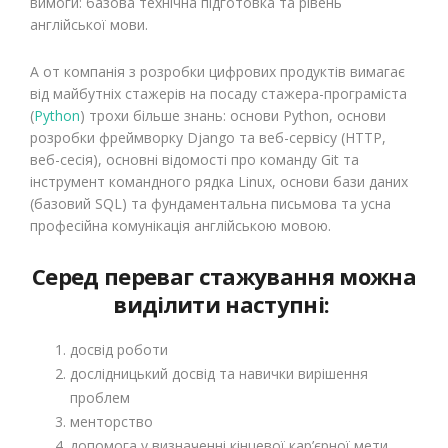
вимоги: базова технічна підготовка та рівень
англійської мови.
А от компанія з розробки цифрових продуктів вимагає
від майбутніх стажерів на посаду стажера-програміста
(
Python
) трохи більше знань: основи Python, основи
розробки фреймворку Django та веб-сервісу (HTTP,
веб-сесія), основні відомості про команду Git та
інструмент командного рядка Linux, основи бази даних
(базовий SQL) та фундаментальна письмова та усна
професійна комунікація англійською мовою.
Серед переваг стажування можна
виділити наступні:
досвід роботи
дослідницький досвід та навички вирішення
проблем
менторство
допомога у визначенні кінцевої кар’єрної мети