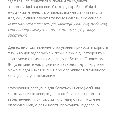
здатність спілкуватися з людьми та будувати
взаємовигідні відносини. Стажеру вкрай необхідні
емоційний інтелект, мотивація, вміння спілкуватися з
людьми, вміння слухати та комунікувати з командою.
М’які навички є ключем до навігації у вашому робочому
середовищі і можуть навіть сприяти кар’єрному
зростанню.
Доведено
, що технічне стажування приносить користь
тим, хто докладає зусиль, починаючи від нетворкінгу й
закінчуючи отриманням досвіду роботи та її пошуком.
Якщо ви маєте намір увійти в технологічну сферу, вам
може знадобитися знання про особливості технічного
стажування у ІТ-компаніях.
Стажування доступне для багатьох ІТ-професій, від
фронтальних інженерів до розробників програмного
забезпечення, причому деякі оплачуються, інші є не
оплачуваними, а деякі навіть проходять віддалено.