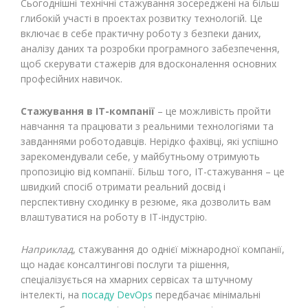
Сьогоднішні технічні стажування зосереджені на більш
глибокій участі в проектах розвитку технологій. Це
включає в себе практичну роботу з безпеки даних,
аналізу даних та розробки програмного забезпечення,
щоб скерувати стажерів для вдосконалення основних
професійних навичок.
Стажування в ІТ-компанії
– це можливість пройти
навчання та працювати з реальними технологіями та
завданнями роботодавців. Нерідко фахівці, які успішно
зарекомендували себе, у майбутньому отримують
пропозицію від компанії. Більш того, ІТ-стажування – це
швидкий спосіб отримати реальний досвід і
перспективну сходинку в резюме, яка дозволить вам
влаштуватися на роботу в ІТ-індустрію.
Наприклад
, стажування до однієї міжнародної компанії,
що надає консалтингові послуги та рішення,
спеціалізується на хмарних сервісах та штучному
інтелекті, на
посаду DevOps
передбачає мінімальні