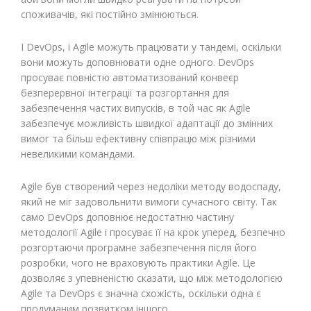
споживачів, які постійно змінюються.
І DevOps, і Agile можуть працювати у тандемі, оскільки
вони можуть доповнювати одне одного. DevOps
просуває повністю автоматизований конвеєр
безперервної інтеграції та розгортання для
забезпечення частих випусків, в той час як Agile
забезпечує можливість швидкої адаптації до змінних
вимог та більш ефективну співпрацю між різними
невеликими командами.
Agile був створений через недоліки методу водоспаду,
який не міг задовольнити вимоги сучасного світу. Так
само DevOps доповнює недостатню частину
методології Agile і просуває її на крок уперед, безпечно
розгортаючи програмне забезпечення після його
розробки, чого не враховують практики Agile. Це
дозволяє з упевненістю сказати, що між методологією
Agile та DevOps є значна схожість, оскільки одна є
продуманим розвитком іншого.