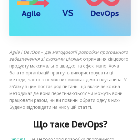
Agile і DevOps
–
дві методології розробки програмного
забезпечення зі схожими цілями:
отримання кінцевого
продукту максимально швидко та ефективно. Хоча
багато організацій прагнуть використовувати ці
методи, часто з-поміж них виникає деяка плутанина. У
зв’язку з цим постає ряд питань: що включає кожна
методика? Де вони перетинаються? Чи можуть вони
працювати разом, чи ви повинні обрати одну з них?
Будемо відповідати на них у цій статті.
Що таке DevOps?
DevOps
– це методологія розробки програмного