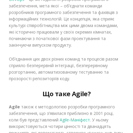
забезпечення, мета якої – об’єднати команди
розробників програмного забезпечення та фахівців з
інформаційних технологій. Це концепція, яка сприяє
культурі співробітництва між цими двома командами,
які історично працювали у своїх окремих кімнатах,
починаючи з початкової фази проектування та
закінчуючи випуском продукту.
Об’єднання цих двох різних команд та процесів разом
сприяло безперервній інтеграції, безперервному
розгортанню, автоматизованому тестуванню та
прозорості репозиторіїв коду.
Що таке Agile?
Agile
також є методологією розробки програмного
забезпечення, що з’явилася приблизно в 2001 році,
коли був представлений
Agile-Маніфест
. У ньому
використовуються чотири цінності та дванадцять
принципів, які допомагають створити «гнучку» культуру