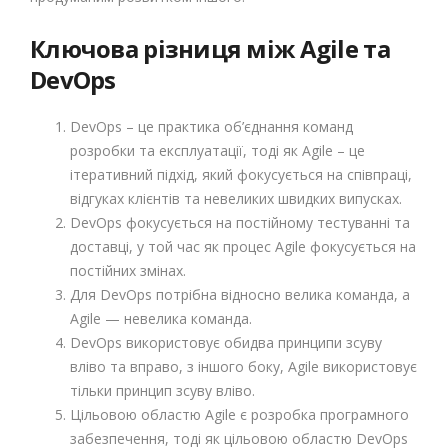
Ключова різниця між Agile та
DevOps
DevOps – це практика об’єднання команд
розробки та експлуатації, тоді як Agile – це
ітеративний підхід, який фокусується на співпраці,
відгуках клієнтів та невеликих швидких випусках.
DevOps фокусується на постійному тестуванні та
доставці, у той час як процес Agile фокусується на
постійних змінах.
Для DevOps потрібна відносно велика команда, а
Agile — невелика команда.
DevOps використовує обидва принципи зсуву
вліво та вправо, з іншого боку, Agile використовує
тільки принцип зсуву вліво.
Цільовою областю Agile є розробка програмного
забезпечення, тоді як цільовою областю DevOps