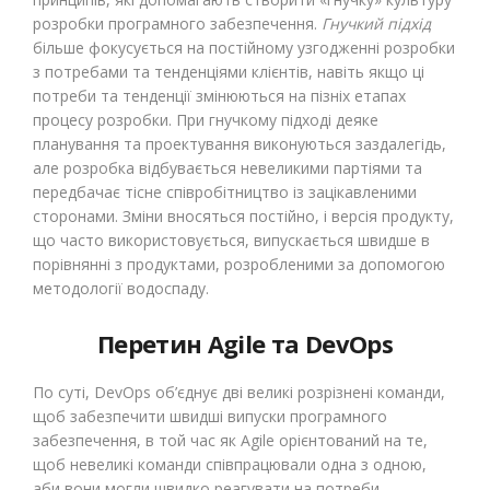
розробки програмного забезпечення.
Гнучкий підхід
більше фокусується на постійному узгодженні розробки
з потребами та тенденціями клієнтів, навіть якщо ці
потреби та тенденції змінюються на пізніх етапах
процесу розробки. При гнучкому підході деяке
планування та проектування виконуються заздалегідь,
але розробка відбувається невеликими партіями та
передбачає тісне співробітництво із зацікавленими
сторонами. Зміни вносяться постійно, і версія продукту,
що часто використовується, випускається швидше в
порівнянні з продуктами, розробленими за допомогою
методології водоспаду.
Перетин Agile та DevOps
По суті, DevOps об’єднує дві великі розрізнені команди,
щоб забезпечити швидші випуски програмного
забезпечення, в той час як Agile орієнтований на те,
щоб невеликі команди співпрацювали одна з одною,
аби вони могли швидко реагувати на потреби