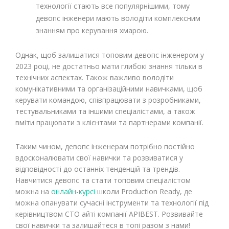
технології стають все популярнішими, тому
девопс інженери мають володіти комплексним
знанням про керування хмарою.
Однак, щоб залишатися топовим девопс інженером у
2023 році, не достатньо мати глибокі знання тільки в
технічних аспектах. Також важливо володіти
комунікативними та організаційними навичками, щоб
керувати командою, співпрацювати з розробниками,
тестувальниками та іншими спеціалістами, а також
вміти працювати з клієнтами та партнерами компанії.
Таким чином, девопс інженерам потрібно постійно
вдосконалювати свої навички та розвиватися у
відповідності до останніх тенденцій та трендів.
Навчитися девопс та стати топовим спеціалістом
можна на
онлайн-курсі
школи Production Ready, де
можна опанувати сучасні інструменти та технології під
керівництвом СТО айті компанії APIBEST. Розвивайте
свої навички та залишайтеся в топі разом з нами!