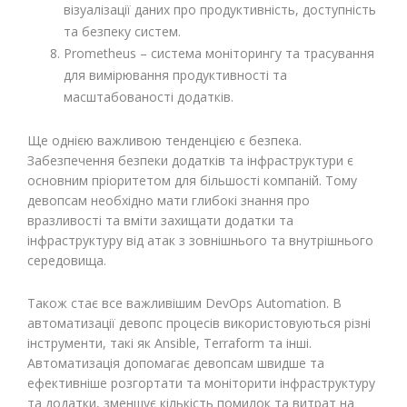
візуалізації даних про продуктивність, доступність
та безпеку систем.
Prometheus – система моніторингу та трасування
для вимірювання продуктивності та
масштабованості додатків.
Ще однією важливою тенденцією є безпека.
Забезпечення безпеки додатків та інфраструктури є
основним пріоритетом для більшості компаній. Тому
девопсам необхідно мати глибокі знання про
вразливості та вміти захищати додатки та
інфраструктуру від атак з зовнішнього та внутрішнього
середовища.
Також стає все важливішим DevOps Automation. В
автоматизації девопс процесів використовуються різні
інструменти, такі як Ansible, Terraform та інші.
Автоматизація допомагає девопсам швидше та
ефективніше розгортати та моніторити інфраструктуру
та додатки, зменшує кількість помилок та витрат на