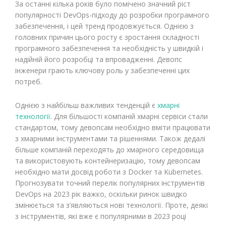
За останні кілька років було помічено значний ріст
популярності DevOps-підходу до розробки програмного
забезпечення, і цей тренд продовжується. Однією з
головних причин цього росту є зростання складності
програмного забезпечення та необхідність у швидкій і
надійній його розробці та впровадженні. Девопс
інженери грають ключову роль у забезпеченні цих
потреб.
Однією з найбільш важливих тенденцій є
хмарні
технології
. Для більшості компаній хмарні сервіси стали
стандартом, тому девопсам необхідно вміти працювати
з хмарними інструментами та рішеннями. Також дедалі
більше компаній переходять до хмарного середовища
та використовують контейнеризацію, тому девопсам
необхідно мати досвід роботи з Docker та Kubernetes.
Прогнозувати точний перелік популярних інструментів
DevOps на 2023 рік важко, оскільки ринок швидко
змінюється та з’являються нові технології. Проте, деякі
з інструментів, які вже є популярними в 2023 році