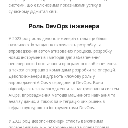
системи, що є ключовими показниками успіху в
сучасному діджитал-світі.
Роль DevOps інженера
У 2023 році роль девопс-інженерів стала ще більш
важливою. Їх завдання включають розробку та
впровадження автоматизованих процесів, розробку
нових інструментів і методів для забезпечення
неперервності постачання програмного забезпечення,
а також співпрацю з командами розробки та операцій.
Девопс-інженери відіграють ключову роль у
впровадженні AIOps у середовищі DevOps. Вони
відповідають за налагодження та настроювання систем
AIOps, впровадження методів машинного навчання та
аналізу даних, а також за інтеграцію цих рішень з
інфраструктурою та інструментами DevOps.
У 2023 році девопс-інженери стають важливими
посередниками між розробниками та операторами.