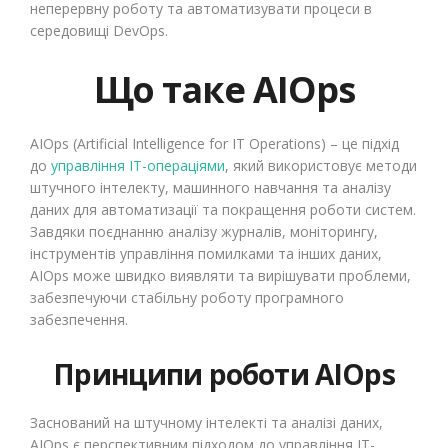
неперервну роботу та автоматизувати процеси в
середовищі DevOps.
Що таке AIOps
AIOps (Artificial Intelligence for IT Operations) – це підхід
до
управління ІТ-операціями
, який використовує методи
штучного інтелекту, машинного навчання та аналізу
даних для автоматизації та покращення роботи систем.
Завдяки поєднанню аналізу журналів, моніторингу,
інструментів управління помилками та інших даних,
AIOps може швидко виявляти та вирішувати проблеми,
забезпечуючи стабільну роботу програмного
забезпечення.
Принципи роботи AIOps
Заснований на штучному інтелекті та аналізі даних,
AIOps є перспективним підходом до управління ІТ-