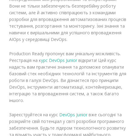
Вони не тільки забезпечують безперебійну роботу
системи, але й активно співпрацюють з командами
розробки для впровадження автоматизованих процесів
тестування, розгортання та моніторингу. Їхні знання та
навички є вирішальними для успішного впровадження
AIOps у середовищі DevOps.
Production Ready пропонує вам унікальну можливість.
Реєстрація на к
урс DevOps Junior
відкрита! Цей курс
надасть вам практичні знання та допоможе опанувати
базовий стек необхідних технологій та інструментів для
роботи в галузі DevOps. Ви дізнаєтеся про принципи
DevOps, інструменти автоматизації, контейнеризацію,
інтеграцію та впровадження систем, а також багато
іншого.
Зареєструйтеся на курс
DevOps Junior
вже сьогодні та
розкрийте свій потенціал у світі розробки програмного
забезпечення. Будьте лідером технологічного розвитку
та візьміть участь у трансформації майбутнього.