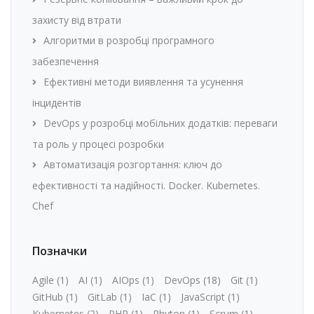
захисту від втрати
Алгоритми в розробці програмного
забезпечення
Ефективні методи виявлення та усунення
інцидентів
DevOps у розробці мобільних додатків: переваги
та роль у процесі розробки
Автоматизація розгортання: ключ до
ефективності та надійності. Docker. Kubernetes.
Chef
Позначки
Agile
(1)
AI
(1)
AIOps
(1)
DevOps
(18)
Git
(1)
GitHub
(1)
GitLab
(1)
IaC
(1)
JavaScript
(1)
Kubernetes
(2)
PHP
(1)
Phyton
(1)
Scrum
(1)