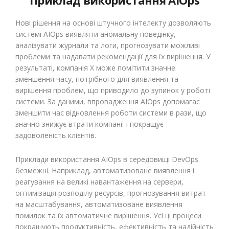
Приклад використання AIOps
Нові рішення на основі штучного інтелекту дозволяють
системі AIOps виявляти аномальну поведінку,
аналізувати журнали та логи, прогнозувати можливі
проблеми та надавати рекомендації для їх вирішення. У
результаті, компанія X може помітити значне
зменшення часу, потрібного для виявлення та
вирішення проблем, що приводило до зупинок у роботі
системи. За даними, впровадження AIOps допомагає
зменшити час відновлення роботи системи в рази, що
значно знижує втрати компанії і покращує
задоволеність клієнтів.
Приклади використання AIOps в середовищі DevOps
безмежні. Наприклад, автоматизоване виявлення і
реагування на великі навантаження на сервери,
оптимізація розподілу ресурсів, прогнозування витрат
на масштабування, автоматизоване виявлення
помилок та їх автоматичне вирішення. Усі ці процеси
покращують продуктивність, ефективність та надійність