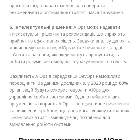
прогнози щодо навантаження на сервери та
рекомендувати оптимальні стратегії масштабування.
6. Інтелектуальні рішення
: AIOps може надавати
інтелектуальні рішення та рекомендації, що сприяють
прийняттю ефективних рішень. Завдяки аналізу даних та
машинному навчанню, AIOps може виявляти складні
зв’язки та патерни, які люди можуть пропустити, та
робити розумні рекомендації з урахуванням контексту.
Важливість AIOps в середовищі DevOps неможливо
переоцінити. За даними дослідників, у 2023 році до
60%
організацій будуть використовувати AIOps для
управління своїми системами. Один з найвагоміших
аргументів на користь AIOps – це ефективне виявлення
та вирішення проблем, що допомагає уникнути значних
фінансових втрат і зменшує час, потрібний для
відновлення роботи системи.