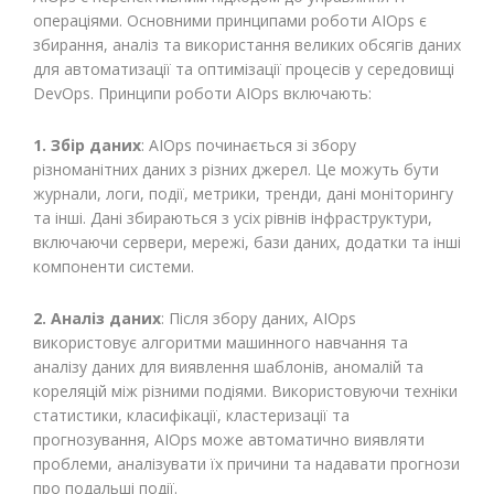
операціями. Основними принципами роботи AIOps є
збирання, аналіз та використання великих обсягів даних
для автоматизації та оптимізації процесів у середовищі
DevOps. Принципи роботи AIOps включають:
1. Збір даних
: AIOps починається зі збору
різноманітних даних з різних джерел. Це можуть бути
журнали, логи, події, метрики, тренди, дані моніторингу
та інші. Дані збираються з усіх рівнів інфраструктури,
включаючи сервери, мережі, бази даних, додатки та інші
компоненти системи.
2. Аналіз даних
: Після збору даних, AIOps
використовує алгоритми машинного навчання та
аналізу даних для виявлення шаблонів, аномалій та
кореляцій між різними подіями. Використовуючи техніки
статистики, класифікації, кластеризації та
прогнозування, AIOps може автоматично виявляти
проблеми, аналізувати їх причини та надавати прогнози
про подальші події.